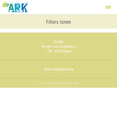
Kindcentrum
Basisschool
Filters tonen
Zij aan zij
Opvang
De groepen
De Ark
Home
Nieuws
Agenda
Foto's
Fac
Vincent van Goghlaan 2
1741 JR
Schagen
Open desktopversie
SdH Vormgeving |
Ziber DS4