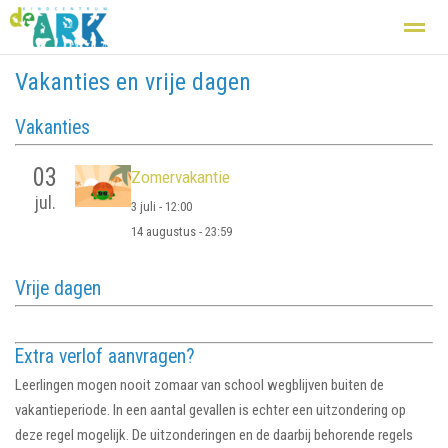
Vakanties en vrije dagen
Kindcentrum
Basisschool
Zij aan zij
Opvang
De groepen
Vakanties
Home
Nieuws
Agenda
Foto's
Fac
03
Zomervakantie
jul.
3 juli - 12:00
14 augustus - 23:59
Vrije dagen
Extra verlof aanvragen?
Leerlingen mogen nooit zomaar van school wegblijven buiten de
vakantieperiode. In een aantal gevallen is echter een uitzondering op
deze regel mogelijk. De uitzonderingen en de daarbij behorende regels