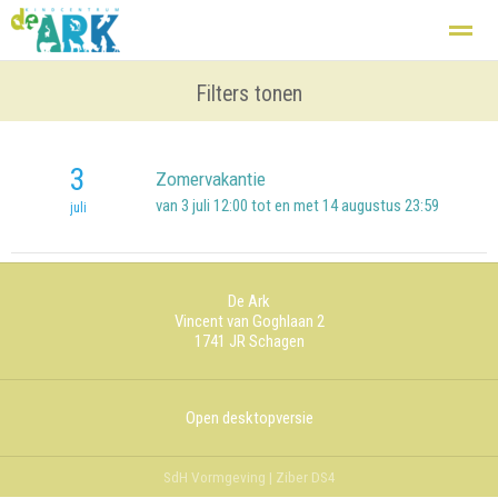
Kindcentrum
Basisschool
Filters tonen
Zij aan zij
Opvang
De groepen
3
Zomervakantie
Home
Nieuws
Agenda
Foto's
Fac
van 3 juli 12:00 tot en met 14 augustus 23:59
juli
De Ark
Vincent van Goghlaan 2
1741 JR
Schagen
Open desktopversie
SdH Vormgeving |
Ziber DS4