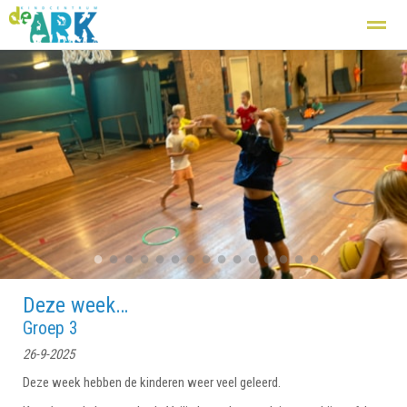
Kindcentrum
Basisschool
Zij aan zij
Opvang
De groepen
Home
Nieuws
Agenda
Foto's
Fac
●
●
●
●
●
●
●
●
●
●
●
●
●
●
●
Deze week…
Groep 3
26-9-2025
Deze week hebben de kinderen weer veel geleerd.