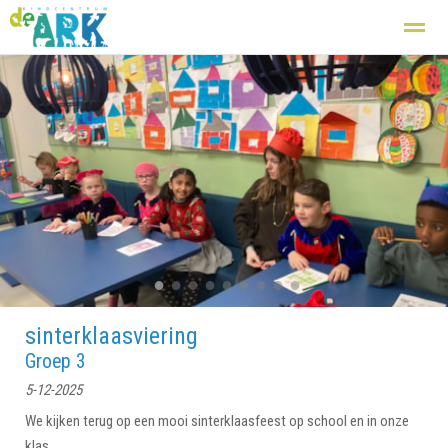
Kindcentrum
Basisschool
Zij aan zij
Opvang
De groepen
Home
Nieuws
Agenda
Foto's
Fac
●
●
●
●
●
●
●
●
●
sinterklaasviering
Groep 3
5-12-2025
We kijken terug op een mooi sinterklaasfeest op school en in onze
klas.