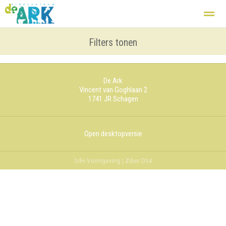
Kindcentrum
Basisschool
Filters tonen
Zij aan zij
Opvang
De groepen
De Ark
Home
Nieuws
Agenda
Foto's
Fac
Vincent van Goghlaan 2
1741 JR
Schagen
Open desktopversie
SdH Vormgeving |
Ziber DS4