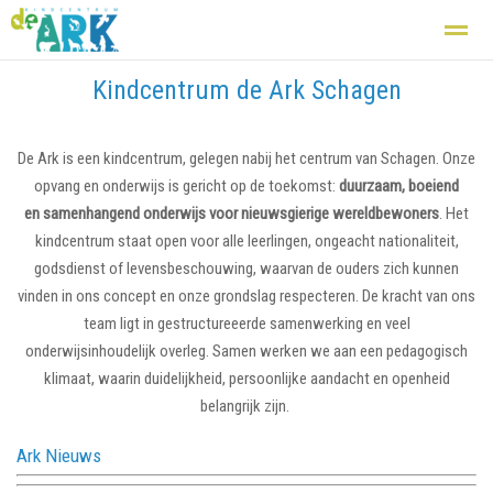
Kindcentrum de Ark Schagen
Kindcentrum
Basisschool
Zij aan zij
Opvang
De groepen
De Ark is een kindcentrum, gelegen nabij het centrum van Schagen. Onze
Home
Nieuws
Agenda
Foto's
Fac
opvang en onderwijs is gericht op de toekomst:
duurzaam, boeiend
en samenhangend onderwijs voor nieuwsgierige wereldbewoners
. Het
kindcentrum staat open voor alle leerlingen, ongeacht nationaliteit,
godsdienst of levensbeschouwing, waarvan de ouders zich kunnen
vinden in ons concept en onze grondslag respecteren. De kracht van ons
team ligt in gestructureeerde samenwerking en veel
onderwijsinhoudelijk overleg. Samen werken we aan een pedagogisch
klimaat, waarin duidelijkheid, persoonlijke aandacht en openheid
belangrijk zijn.
Ark Nieuws